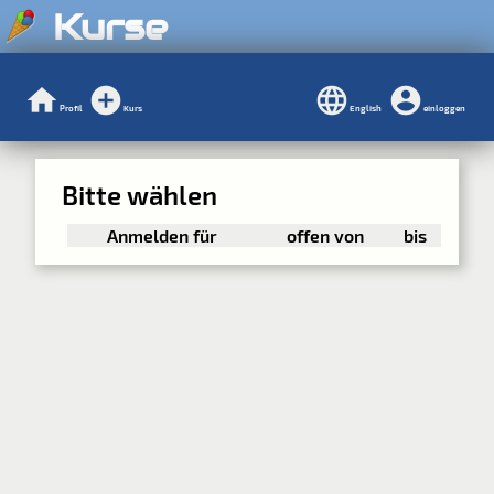
Kurse
Profil
Kurs
English
einloggen
Bitte wählen
Anmelden für
offen von
bis