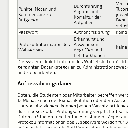
Veran
Durchführung,
Punkte, Noten und
Tutor
Abgabe und
Kommentare zu
jewei
Korrektur der
Aufgaben
Benut
Aufgaben
selbs
Passwort
Authentifizierung
keine
Erkennung und
Protokollinformation des
Abwehr von
keine
Webservers
Angriffen und
Fehlfunktionen
Die Systemadministratoren des Waffel sind natürlich 
genannten Datenkategorien zu Administrationszwec
und zu bearbeiten.
Aufbewahrungsdauer
Daten, die Studenten oder Mitarbeiter betreffen wer
12 Monate nach der Exmatrikulation oder dem Aussch
Hiervon abweichend können jedoch Verantwortliche 
durch Gesetz oder Prüfungsordnung verpflichtet sein
Daten zu Studien- und Prüfungsleistungen länger a
Protokollinformationen des Webservers werden für 
aufbewahrt, ausser die Aufklärung eines Problems o