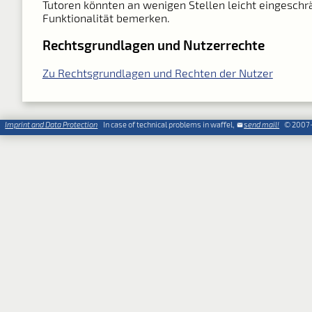
Tutoren könnten an wenigen Stellen leicht eingeschr
Funktionalität bemerken.
Rechtsgrundlagen und Nutzerrechte
Zu Rechtsgrundlagen und Rechten der Nutzer
Imprint and Data Protection
In case of technical problems in waffel,
send mail!
© 2007-