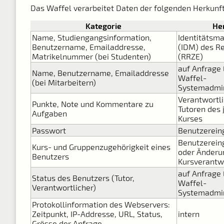
Das Waffel verarbeitet Daten der folgenden Herkunft
Kategorie
He
Name, Studiengangsinformation,
Identitäts
Benutzername, Emailaddresse,
(IDM) des R
Matrikelnummer (bei Studenten)
(RRZE)
auf Anfrage
Name, Benutzername, Emailaddresse
Waffel-
(bei Mitarbeitern)
Systemadmin
Verantwortl
Punkte, Note und Kommentare zu
Tutoren des 
Aufgaben
Kurses
Passwort
Benutzerein
Benutzerein
Kurs- und Gruppenzugehörigkeit eines
oder Änderu
Benutzers
Kursverantw
auf Anfrage
Status des Benutzers (Tutor,
Waffel-
Verantwortlicher)
Systemadmin
Protokollinformation des Webservers:
Zeitpunkt, IP-Addresse, URL, Status,
intern
Grösse der Anfrage