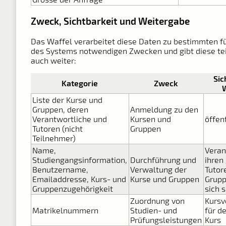
Zweck, Sichtbarkeit und Weitergabe
Das Waffel verarbeitet diese Daten zu bestimmten fü
des Systems notwendigen Zwecken und gibt diese te
auch weiter:
Sic
Kategorie
Zweck
Liste der Kurse und
Gruppen, deren
Anmeldung zu den
Verantwortliche und
Kursen und
öffen
Tutoren (nicht
Gruppen
Teilnehmer)
Name,
Veran
Studiengangsinformation,
Durchführung und
ihren
Benutzername,
Verwaltung der
Tutor
Emailaddresse, Kurs- und
Kurse und Gruppen
Grupp
Gruppenzugehörigkeit
sich 
Zuordnung von
Kursv
Matrikelnummern
Studien- und
für d
Prüfungsleistungen
Kurs