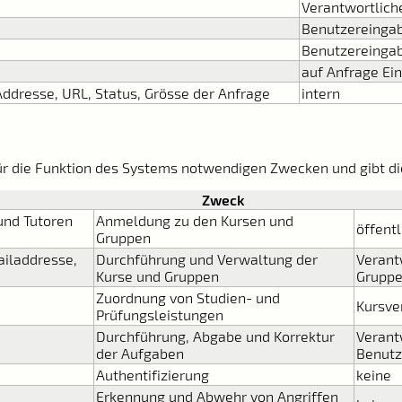
Verantwortlich
Benutzereinga
Benutzereingab
auf Anfrage Ei
Addresse, URL, Status, Grösse der Anfrage
intern
ür die Funktion des Systems notwendigen Zwecken und gibt di
Zweck
und Tutoren
Anmeldung zu den Kursen und
öffentl
Gruppen
iladdresse,
Durchführung und Verwaltung der
Verant
Kurse und Gruppen
Gruppe
Zuordnung von Studien- und
Kursve
Prüfungsleistungen
Durchführung, Abgabe und Korrektur
Verant
der Aufgaben
Benutze
Authentifizierung
keine
Erkennung und Abwehr von Angriffen