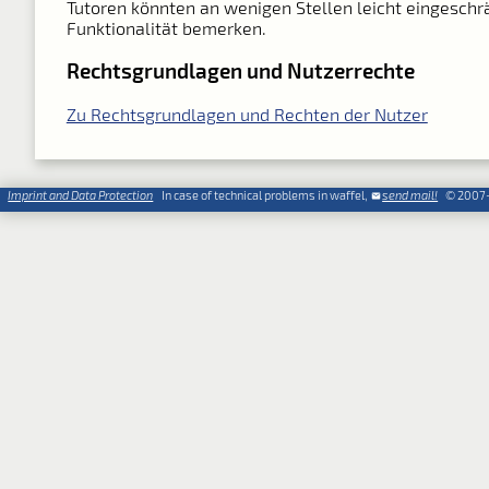
Tutoren könnten an wenigen Stellen leicht eingeschr
Funktionalität bemerken.
Rechtsgrundlagen und Nutzerrechte
Zu Rechtsgrundlagen und Rechten der Nutzer
Imprint and Data Protection
In case of technical problems in waffel,
send mail!
© 2007-