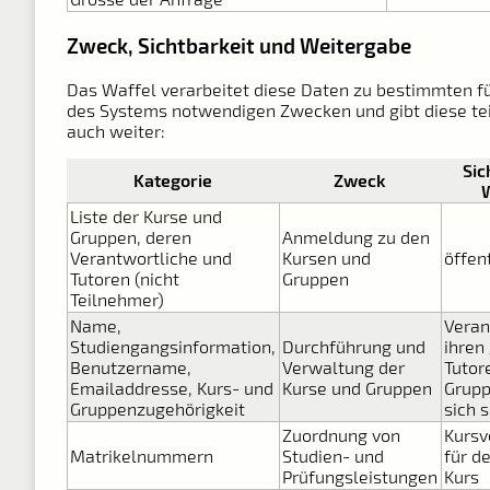
Zweck, Sichtbarkeit und Weitergabe
Das Waffel verarbeitet diese Daten zu bestimmten fü
des Systems notwendigen Zwecken und gibt diese te
auch weiter:
Sic
Kategorie
Zweck
Liste der Kurse und
Gruppen, deren
Anmeldung zu den
Verantwortliche und
Kursen und
öffen
Tutoren (nicht
Gruppen
Teilnehmer)
Name,
Veran
Studiengangsinformation,
Durchführung und
ihren
Benutzername,
Verwaltung der
Tutor
Emailaddresse, Kurs- und
Kurse und Gruppen
Grupp
Gruppenzugehörigkeit
sich 
Zuordnung von
Kursv
Matrikelnummern
Studien- und
für d
Prüfungsleistungen
Kurs