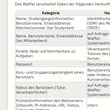
Das Waffel verarbeitet Daten der folgenden Herkunft
Kategorie
He
Name, Studiengangsinformation,
Identitäts
Benutzername, Emailaddresse,
(IDM) des R
Matrikelnummer (bei Studenten)
(RRZE)
auf Anfrage
Name, Benutzername, Emailaddresse
Waffel-
(bei Mitarbeitern)
Systemadmin
Verantwortl
Punkte, Note und Kommentare zu
Tutoren des 
Aufgaben
Kurses
Passwort
Benutzerein
Benutzerein
Kurs- und Gruppenzugehörigkeit eines
oder Änderu
Benutzers
Kursverantw
auf Anfrage
Status des Benutzers (Tutor,
Waffel-
Verantwortlicher)
Systemadmin
Protokollinformation des Webservers:
Zeitpunkt, IP-Addresse, URL, Status,
intern
Grösse der Anfrage