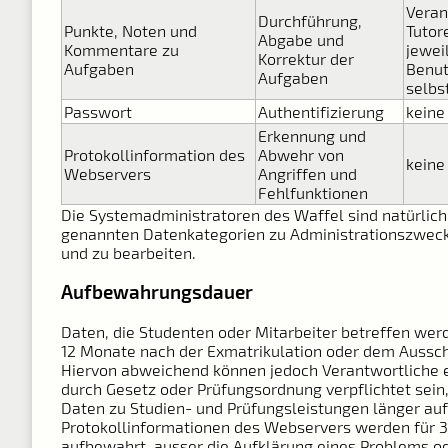
Veran
Durchführung,
Punkte, Noten und
Tutor
Abgabe und
Kommentare zu
jewei
Korrektur der
Aufgaben
Benut
Aufgaben
selbs
Passwort
Authentifizierung
keine
Erkennung und
Protokollinformation des
Abwehr von
keine
Webservers
Angriffen und
Fehlfunktionen
Die Systemadministratoren des Waffel sind natürlich 
genannten Datenkategorien zu Administrationszwec
und zu bearbeiten.
Aufbewahrungsdauer
Daten, die Studenten oder Mitarbeiter betreffen wer
12 Monate nach der Exmatrikulation oder dem Aussch
Hiervon abweichend können jedoch Verantwortliche 
durch Gesetz oder Prüfungsordnung verpflichtet sein
Daten zu Studien- und Prüfungsleistungen länger a
Protokollinformationen des Webservers werden für 
aufbewahrt, ausser die Aufklärung eines Problems o