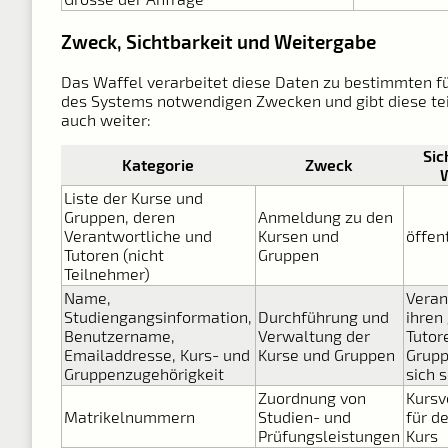
Zweck, Sichtbarkeit und Weitergabe
Das Waffel verarbeitet diese Daten zu bestimmten fü
des Systems notwendigen Zwecken und gibt diese te
auch weiter:
Sic
Kategorie
Zweck
Liste der Kurse und
Gruppen, deren
Anmeldung zu den
Verantwortliche und
Kursen und
öffen
Tutoren (nicht
Gruppen
Teilnehmer)
Name,
Veran
Studiengangsinformation,
Durchführung und
ihren
Benutzername,
Verwaltung der
Tutor
Emailaddresse, Kurs- und
Kurse und Gruppen
Grupp
Gruppenzugehörigkeit
sich 
Zuordnung von
Kursv
Matrikelnummern
Studien- und
für d
Prüfungsleistungen
Kurs