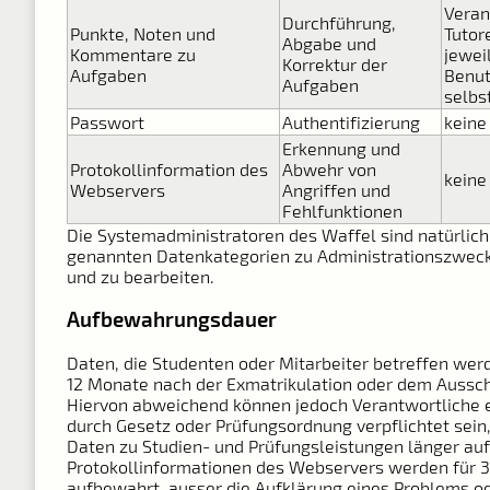
Veran
Durchführung,
Punkte, Noten und
Tutor
Abgabe und
Kommentare zu
jewei
Korrektur der
Aufgaben
Benut
Aufgaben
selbs
Passwort
Authentifizierung
keine
Erkennung und
Protokollinformation des
Abwehr von
keine
Webservers
Angriffen und
Fehlfunktionen
Die Systemadministratoren des Waffel sind natürlich 
genannten Datenkategorien zu Administrationszwec
und zu bearbeiten.
Aufbewahrungsdauer
Daten, die Studenten oder Mitarbeiter betreffen wer
12 Monate nach der Exmatrikulation oder dem Aussch
Hiervon abweichend können jedoch Verantwortliche 
durch Gesetz oder Prüfungsordnung verpflichtet sein
Daten zu Studien- und Prüfungsleistungen länger a
Protokollinformationen des Webservers werden für 
aufbewahrt, ausser die Aufklärung eines Problems o