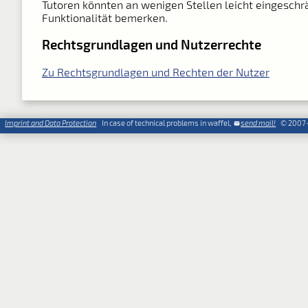
Tutoren könnten an wenigen Stellen leicht eingeschr
Funktionalität bemerken.
Rechtsgrundlagen und Nutzerrechte
Zu Rechtsgrundlagen und Rechten der Nutzer
Imprint and Data Protection
In case of technical problems in waffel,
send mail!
© 2007-