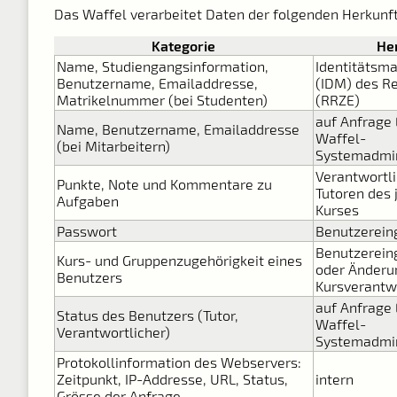
Das Waffel verarbeitet Daten der folgenden Herkunft
Kategorie
He
Name, Studiengangsinformation,
Identitäts
Benutzername, Emailaddresse,
(IDM) des R
Matrikelnummer (bei Studenten)
(RRZE)
auf Anfrage
Name, Benutzername, Emailaddresse
Waffel-
(bei Mitarbeitern)
Systemadmin
Verantwortl
Punkte, Note und Kommentare zu
Tutoren des 
Aufgaben
Kurses
Passwort
Benutzerein
Benutzerein
Kurs- und Gruppenzugehörigkeit eines
oder Änderu
Benutzers
Kursverantw
auf Anfrage
Status des Benutzers (Tutor,
Waffel-
Verantwortlicher)
Systemadmin
Protokollinformation des Webservers:
Zeitpunkt, IP-Addresse, URL, Status,
intern
Grösse der Anfrage