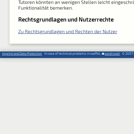
Tutoren könnten an wenigen Stellen leicht eingeschr
Funktionalität bemerken.
Rechtsgrundlagen und Nutzerrechte
Zu Rechtsgrundlagen und Rechten der Nutzer
Imprint and Data Protection
In case of technical problems in waffel,
send mail!
© 2007-